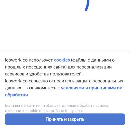
Icowork.co использует
cookies
(файлы с данными о
прошлых посещениях сайта) для персонализации
+ 7 495 149-8999
сервисов и удобства пользователей.
Icowork.co серьезно относится к защите персональных
данных — ознакомьтесь с
условиями и принципами их
обработки
.
©2023 ICOWORK
Если вы не хотите, чтобы эти данные обрабатывались,
Политика конфиденциальности
отключите cookie в настройках браузера.
Принять и закрыть
Условия использования