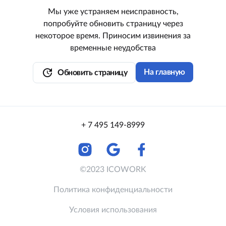
Мы уже устраняем неисправность,
попробуйте обновить страницу через
некоторое время. Приносим извинения за
временные неудобства
update
На главную
Обновить страницу
+ 7 495 149-8999
©2023 ICOWORK
Политика конфиденциальности
Условия использования