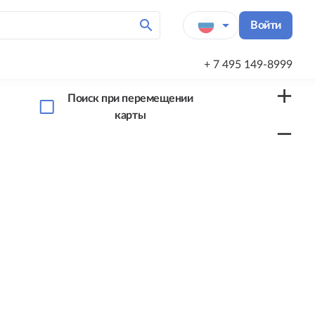
search
arrow_drop_down
Войти
+ 7 495 149-8999
add
Поиск при перемещении
карты
remove