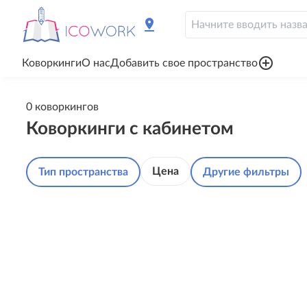
pin_drop
add_circle_outline
Коворкинги
О нас
Добавить свое пространство
0 коворкингов
Коворкинги с кабинетом
Цена
Тип пространства
Другие фильтры