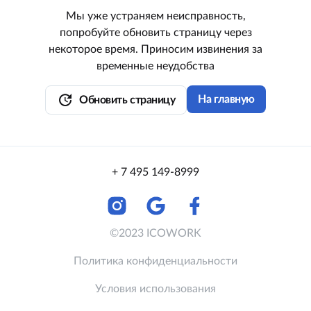
Мы уже устраняем неисправность,
попробуйте обновить страницу через
некоторое время. Приносим извинения за
временные неудобства
update
На главную
Обновить страницу
+ 7 495 149-8999
©2023 ICOWORK
Политика конфиденциальности
Условия использования