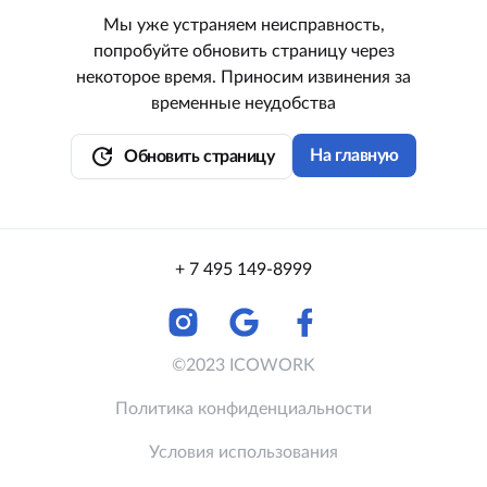
Мы уже устраняем неисправность,
попробуйте обновить страницу через
некоторое время. Приносим извинения за
временные неудобства
update
На главную
Обновить страницу
+ 7 495 149-8999
©2023 ICOWORK
Политика конфиденциальности
Условия использования