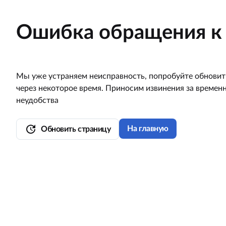
Ошибка обращения к 
Мы уже устраняем неисправность, попробуйте обновит
через некоторое время. Приносим извинения за времен
неудобства
update
На главную
Обновить страницу