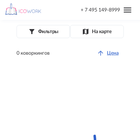
menu
+ 7 495 149-8999
filter_list_alt
map
Фильтры
На карте
arrow_upward
0 коворкингов
Цена