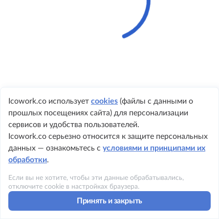
Icowork.co использует
cookies
(файлы с данными о
прошлых посещениях сайта) для персонализации
+ 7 495 149-8999
сервисов и удобства пользователей.
Icowork.co серьезно относится к защите персональных
данных — ознакомьтесь с
условиями и принципами их
обработки
.
©2023 ICOWORK
Если вы не хотите, чтобы эти данные обрабатывались,
Политика конфиденциальности
отключите cookie в настройках браузера.
Принять и закрыть
Условия использования