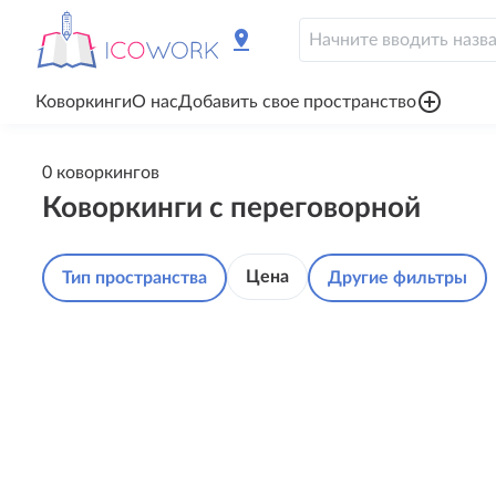
pin_drop
add_circle_outline
Коворкинги
О нас
Добавить свое пространство
0 коворкингов
Коворкинги с переговорной
Цена
Тип пространства
Другие фильтры