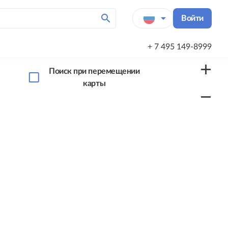
search
arrow_drop_down
Войти
+ 7 495 149-8999
add
Поиск при перемещении
карты
remove