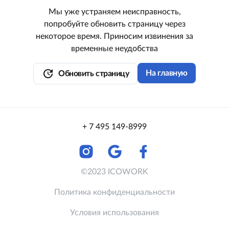
Мы уже устраняем неисправность,
попробуйте обновить страницу через
некоторое время. Приносим извинения за
временные неудобства
update
На главную
Обновить страницу
+ 7 495 149-8999
©2023 ICOWORK
Политика конфиденциальности
Условия использования