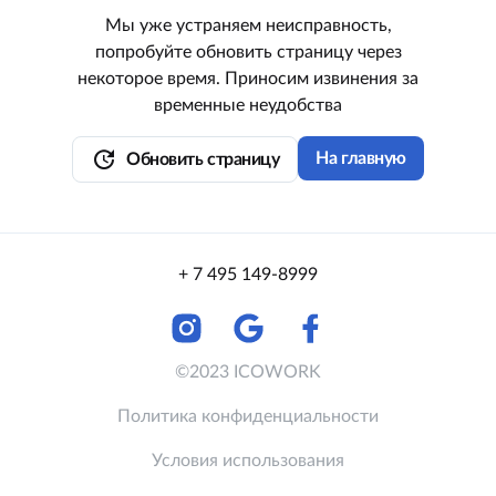
Мы уже устраняем неисправность,
попробуйте обновить страницу через
некоторое время. Приносим извинения за
временные неудобства
update
На главную
Обновить страницу
+ 7 495 149-8999
©2023 ICOWORK
Политика конфиденциальности
Условия использования