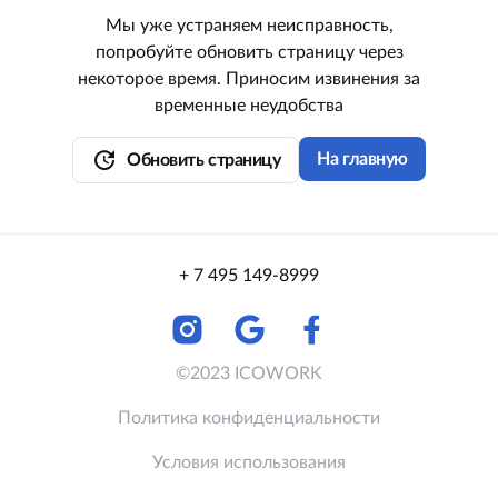
Мы уже устраняем неисправность,
попробуйте обновить страницу через
некоторое время. Приносим извинения за
временные неудобства
update
На главную
Обновить страницу
+ 7 495 149-8999
©2023 ICOWORK
Политика конфиденциальности
Условия использования