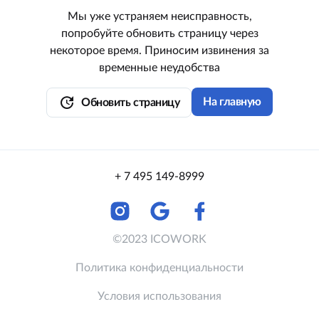
Мы уже устраняем неисправность,
попробуйте обновить страницу через
некоторое время. Приносим извинения за
временные неудобства
update
На главную
Обновить страницу
+ 7 495 149-8999
©2023 ICOWORK
Политика конфиденциальности
Условия использования