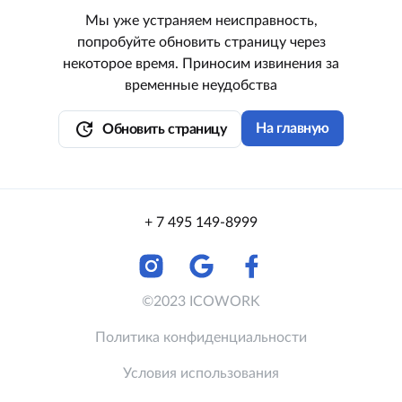
Мы уже устраняем неисправность,
попробуйте обновить страницу через
некоторое время. Приносим извинения за
временные неудобства
update
На главную
Обновить страницу
+ 7 495 149-8999
©2023 ICOWORK
Политика конфиденциальности
Условия использования