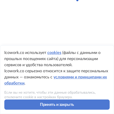
Icowork.co использует
cookies
(файлы с данными о
прошлых посещениях сайта) для персонализации
+ 7 495 149-8999
сервисов и удобства пользователей.
Icowork.co серьезно относится к защите персональных
данных — ознакомьтесь с
условиями и принципами их
обработки
.
©2023 ICOWORK
Если вы не хотите, чтобы эти данные обрабатывались,
Политика конфиденциальности
отключите cookie в настройках браузера.
Принять и закрыть
Условия использования