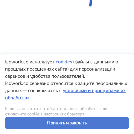
Icowork.co использует
cookies
(файлы с данными о
прошлых посещениях сайта) для персонализации
+ 7 495 149-8999
сервисов и удобства пользователей.
Icowork.co серьезно относится к защите персональных
данных — ознакомьтесь с
условиями и принципами их
обработки
.
©2023 ICOWORK
Если вы не хотите, чтобы эти данные обрабатывались,
Политика конфиденциальности
отключите cookie в настройках браузера.
Принять и закрыть
Условия использования