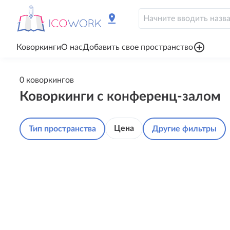
pin_drop
add_circle_outline
Коворкинги
О нас
Добавить свое пространство
0 коворкингов
Коворкинги с конференц-залом
Цена
Тип пространства
Другие фильтры