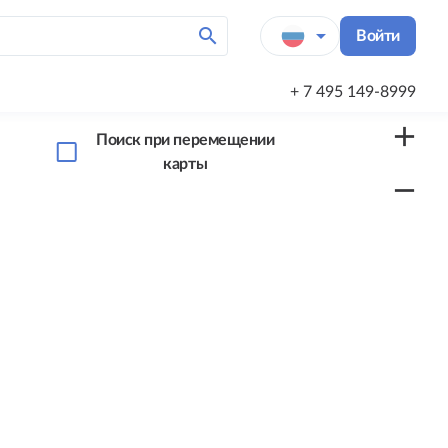
search
arrow_drop_down
Войти
+ 7 495 149-8999
add
Поиск при перемещении
карты
remove