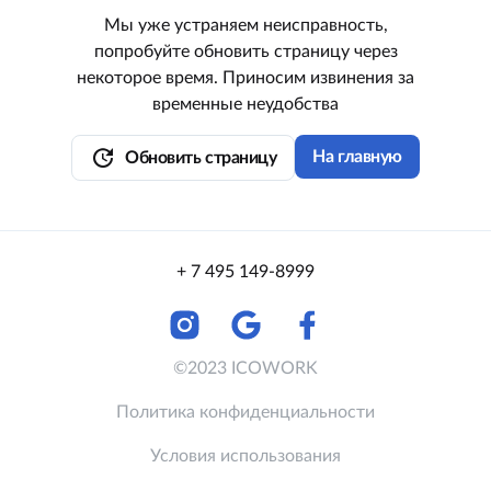
Мы уже устраняем неисправность,
попробуйте обновить страницу через
некоторое время. Приносим извинения за
временные неудобства
update
На главную
Обновить страницу
+ 7 495 149-8999
©2023 ICOWORK
Политика конфиденциальности
Условия использования