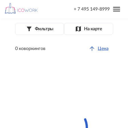
menu
+ 7 495 149-8999
filter_list_alt
map
Фильтры
На карте
arrow_upward
0 коворкингов
Цена