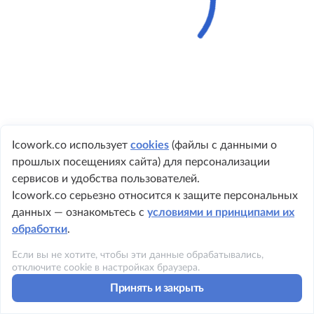
Icowork.co использует
cookies
(файлы с данными о
прошлых посещениях сайта) для персонализации
+ 7 495 149-8999
сервисов и удобства пользователей.
Icowork.co серьезно относится к защите персональных
данных — ознакомьтесь с
условиями и принципами их
обработки
.
©2023 ICOWORK
Если вы не хотите, чтобы эти данные обрабатывались,
Политика конфиденциальности
отключите cookie в настройках браузера.
Принять и закрыть
Условия использования