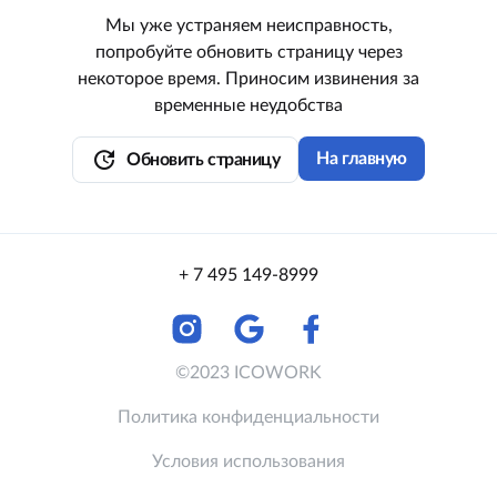
Мы уже устраняем неисправность,
попробуйте обновить страницу через
некоторое время. Приносим извинения за
временные неудобства
update
На главную
Обновить страницу
+ 7 495 149-8999
©2023 ICOWORK
Политика конфиденциальности
Условия использования