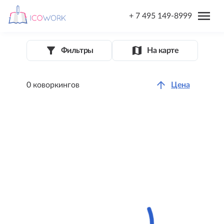
menu
+ 7 495 149-8999
filter_list_alt
map
Фильтры
На карте
arrow_upward
0 коворкингов
Цена