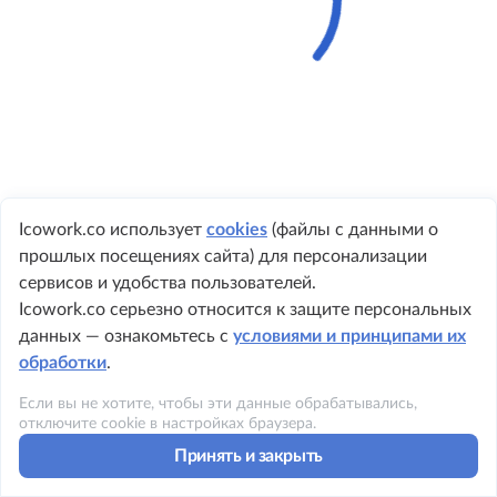
Icowork.co использует
cookies
(файлы с данными о
прошлых посещениях сайта) для персонализации
+ 7 495 149-8999
сервисов и удобства пользователей.
Icowork.co серьезно относится к защите персональных
данных — ознакомьтесь с
условиями и принципами их
обработки
.
©2023 ICOWORK
Если вы не хотите, чтобы эти данные обрабатывались,
Политика конфиденциальности
отключите cookie в настройках браузера.
Принять и закрыть
Условия использования