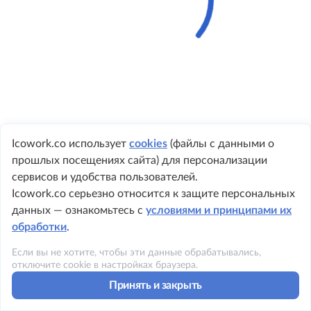
Icowork.co использует
cookies
(файлы с данными о
прошлых посещениях сайта) для персонализации
+ 7 495 149-8999
сервисов и удобства пользователей.
Icowork.co серьезно относится к защите персональных
данных — ознакомьтесь с
условиями и принципами их
обработки
.
©2023 ICOWORK
Если вы не хотите, чтобы эти данные обрабатывались,
Политика конфиденциальности
отключите cookie в настройках браузера.
Принять и закрыть
Условия использования