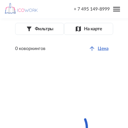
menu
+ 7 495 149-8999
filter_list_alt
map
Фильтры
На карте
arrow_upward
0 коворкингов
Цена