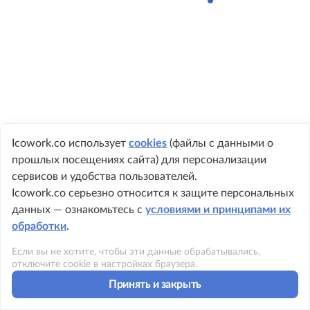
Icowork.co использует
cookies
(файлы с данными о
прошлых посещениях сайта) для персонализации
+ 7 495 149-8999
сервисов и удобства пользователей.
Icowork.co серьезно относится к защите персональных
данных — ознакомьтесь с
условиями и принципами их
обработки
.
©2023 ICOWORK
Если вы не хотите, чтобы эти данные обрабатывались,
Политика конфиденциальности
отключите cookie в настройках браузера.
Принять и закрыть
Условия использования