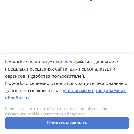
Icowork.co использует
cookies
(файлы с данными о
прошлых посещениях сайта) для персонализации
+ 7 495 149-8999
сервисов и удобства пользователей.
Icowork.co серьезно относится к защите персональных
данных — ознакомьтесь с
условиями и принципами их
обработки
.
©2023 ICOWORK
Если вы не хотите, чтобы эти данные обрабатывались,
Политика конфиденциальности
отключите cookie в настройках браузера.
Принять и закрыть
Условия использования