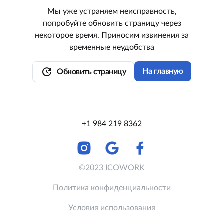
Мы уже устраняем неисправность,
попробуйте обновить страницу через
некоторое время. Приносим извинения за
временные неудобства
update
На главную
Обновить страницу
+1 984 219 8362
©2023 ICOWORK
Политика конфиденциальности
Условия использования