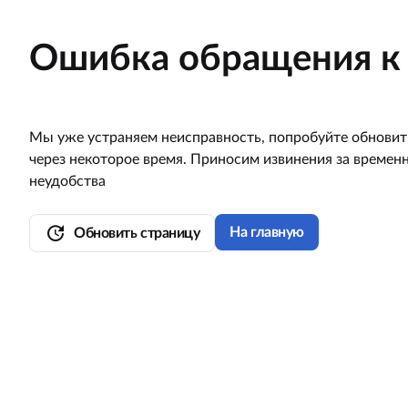
Ошибка обращения к 
Мы уже устраняем неисправность, попробуйте обновит
через некоторое время. Приносим извинения за времен
неудобства
update
На главную
Обновить страницу