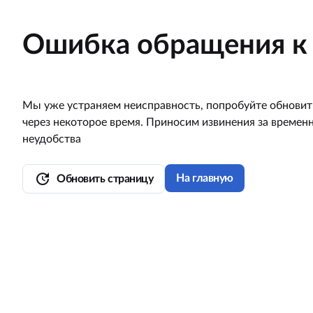
Ошибка обращения к 
Мы уже устраняем неисправность, попробуйте обновит
через некоторое время. Приносим извинения за времен
неудобства
update
На главную
Обновить страницу