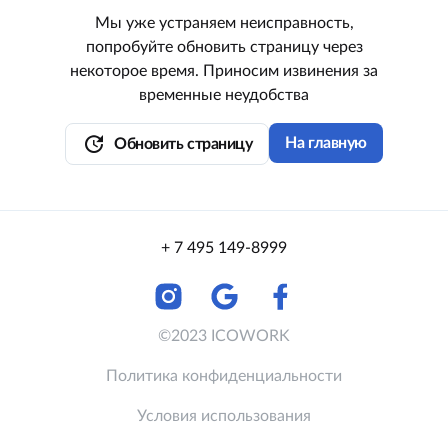
Мы уже устраняем неисправность,
попробуйте обновить страницу через
некоторое время. Приносим извинения за
временные неудобства
update
На главную
Обновить страницу
+ 7 495 149-8999
©2023 ICOWORK
Политика конфиденциальности
Условия использования