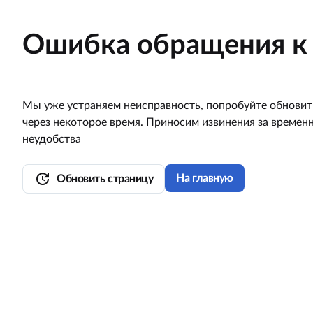
Ошибка обращения к 
Мы уже устраняем неисправность, попробуйте обновит
через некоторое время. Приносим извинения за времен
неудобства
update
На главную
Обновить страницу