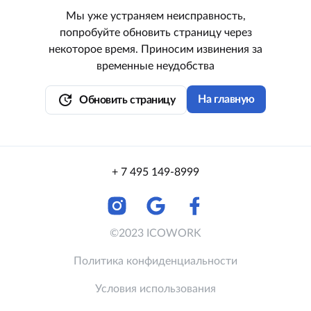
Мы уже устраняем неисправность,
попробуйте обновить страницу через
некоторое время. Приносим извинения за
временные неудобства
update
На главную
Обновить страницу
+ 7 495 149-8999
©2023 ICOWORK
Политика конфиденциальности
Условия использования