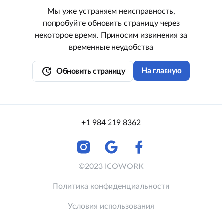
Мы уже устраняем неисправность,
попробуйте обновить страницу через
некоторое время. Приносим извинения за
временные неудобства
update
На главную
Обновить страницу
+1 984 219 8362
©2023 ICOWORK
Политика конфиденциальности
Условия использования