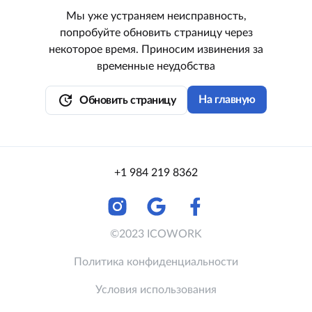
Мы уже устраняем неисправность,
попробуйте обновить страницу через
некоторое время. Приносим извинения за
временные неудобства
update
На главную
Обновить страницу
+1 984 219 8362
©2023 ICOWORK
Политика конфиденциальности
Условия использования