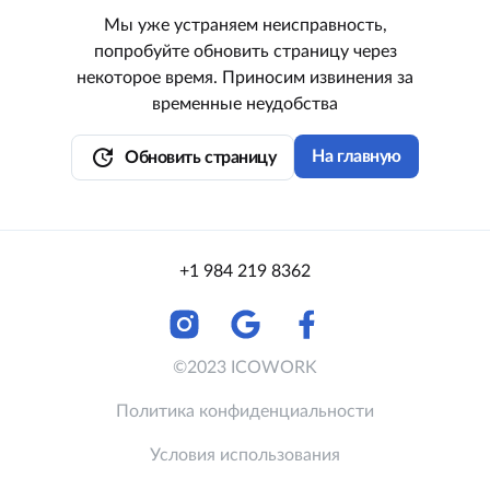
Мы уже устраняем неисправность,
попробуйте обновить страницу через
некоторое время. Приносим извинения за
временные неудобства
update
На главную
Обновить страницу
+1 984 219 8362
©2023 ICOWORK
Политика конфиденциальности
Условия использования