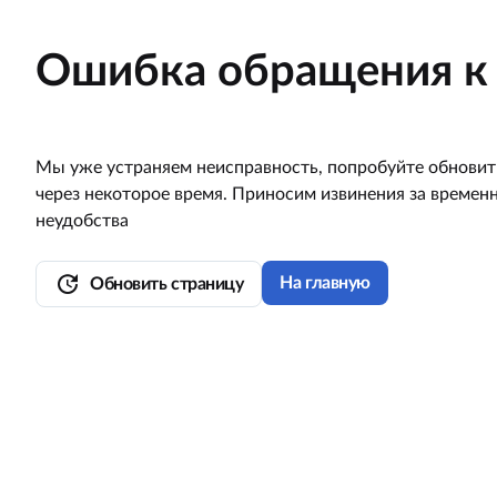
Ошибка обращения к 
Мы уже устраняем неисправность, попробуйте обновит
через некоторое время. Приносим извинения за времен
неудобства
update
На главную
Обновить страницу