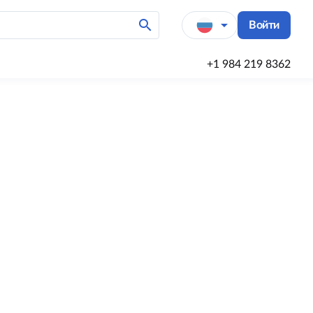
search
arrow_drop_down
Войти
+1 984 219 8362