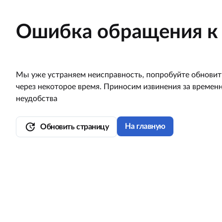
Ошибка обращения к 
Мы уже устраняем неисправность, попробуйте обновит
через некоторое время. Приносим извинения за времен
неудобства
update
На главную
Обновить страницу