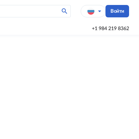
search
arrow_drop_down
Войти
+1 984 219 8362