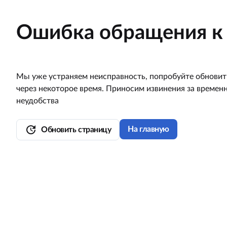
Ошибка обращения к 
Мы уже устраняем неисправность, попробуйте обновит
через некоторое время. Приносим извинения за времен
неудобства
update
На главную
Обновить страницу