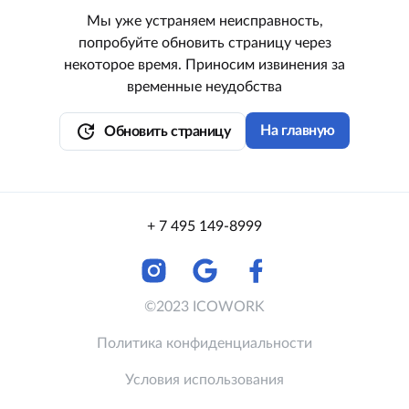
Мы уже устраняем неисправность,
попробуйте обновить страницу через
некоторое время. Приносим извинения за
временные неудобства
update
На главную
Обновить страницу
+ 7 495 149-8999
©2023 ICOWORK
Политика конфиденциальности
Условия использования