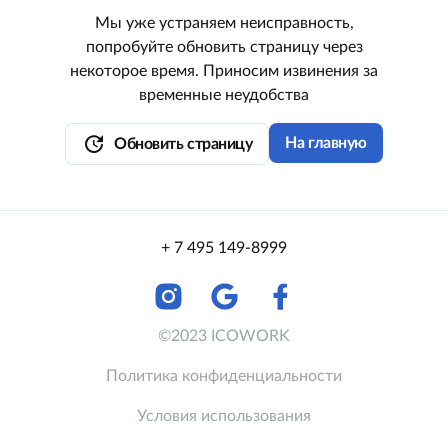
Мы уже устраняем неисправность,
попробуйте обновить страницу через
некоторое время. Приносим извинения за
временные неудобства
update
На главную
Обновить страницу
+ 7 495 149-8999
©2023 ICOWORK
Политика конфиденциальности
Условия использования