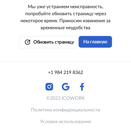
Мы уже устраняем неисправность,
попробуйте обновить страницу через
некоторое время. Приносим извинения за
временные неудобства
update
На главную
Обновить страницу
+1 984 219 8362
©2023 ICOWORK
Политика конфиденциальности
Условия использования