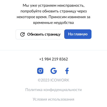
Мы уже устраняем неисправность,
попробуйте обновить страницу через
некоторое время. Приносим извинения за
временные неудобства
update
На главную
Обновить страницу
+1 984 219 8362
©2023 ICOWORK
Политика конфиденциальности
Условия использования