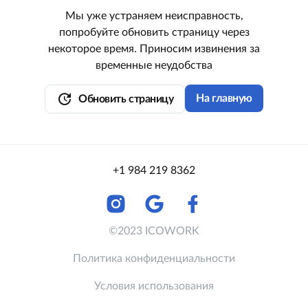
Мы уже устраняем неисправность,
попробуйте обновить страницу через
некоторое время. Приносим извинения за
временные неудобства
update
На главную
Обновить страницу
+1 984 219 8362
©2023 ICOWORK
Политика конфиденциальности
Условия использования