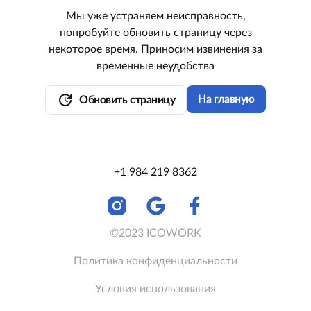
Мы уже устраняем неисправность,
попробуйте обновить страницу через
некоторое время. Приносим извинения за
временные неудобства
update
На главную
Обновить страницу
+1 984 219 8362
©2023 ICOWORK
Политика конфиденциальности
Условия использования