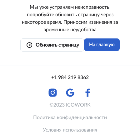
Мы уже устраняем неисправность,
попробуйте обновить страницу через
некоторое время. Приносим извинения за
временные неудобства
update
На главную
Обновить страницу
+1 984 219 8362
©2023 ICOWORK
Политика конфиденциальности
Условия использования