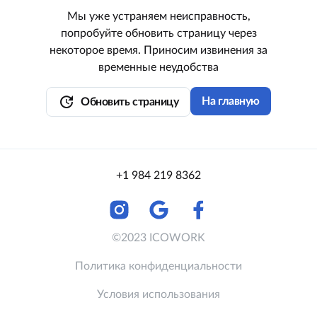
Мы уже устраняем неисправность,
попробуйте обновить страницу через
некоторое время. Приносим извинения за
временные неудобства
update
На главную
Обновить страницу
+1 984 219 8362
©2023 ICOWORK
Политика конфиденциальности
Условия использования