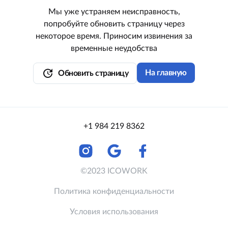
Мы уже устраняем неисправность,
попробуйте обновить страницу через
некоторое время. Приносим извинения за
временные неудобства
update
На главную
Обновить страницу
+1 984 219 8362
©2023 ICOWORK
Политика конфиденциальности
Условия использования