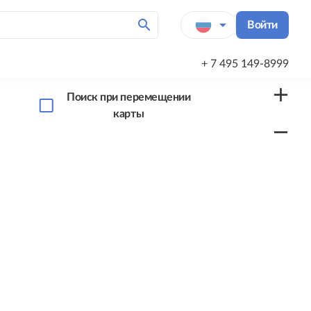
search
arrow_drop_down
Войти
+ 7 495 149-8999
add
Поиск при перемещении
карты
remove