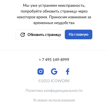
Мы уже устраняем неисправность,
попробуйте обновить страницу через
некоторое время. Приносим извинения за
временные неудобства
update
На главную
Обновить страницу
+ 7 495 149-8999
©2023 ICOWORK
Политика конфиденциальности
Условия использования