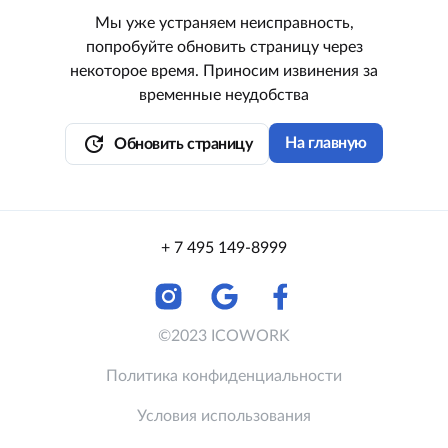
Мы уже устраняем неисправность,
попробуйте обновить страницу через
некоторое время. Приносим извинения за
временные неудобства
update
На главную
Обновить страницу
+ 7 495 149-8999
©2023 ICOWORK
Политика конфиденциальности
Условия использования