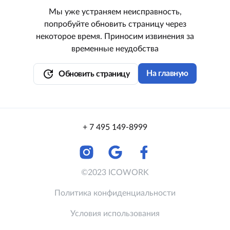
Мы уже устраняем неисправность,
попробуйте обновить страницу через
некоторое время. Приносим извинения за
временные неудобства
update
На главную
Обновить страницу
+ 7 495 149-8999
©2023 ICOWORK
Политика конфиденциальности
Условия использования