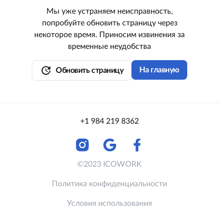
Мы уже устраняем неисправность,
попробуйте обновить страницу через
некоторое время. Приносим извинения за
временные неудобства
update
На главную
Обновить страницу
+1 984 219 8362
©2023 ICOWORK
Политика конфиденциальности
Условия использования