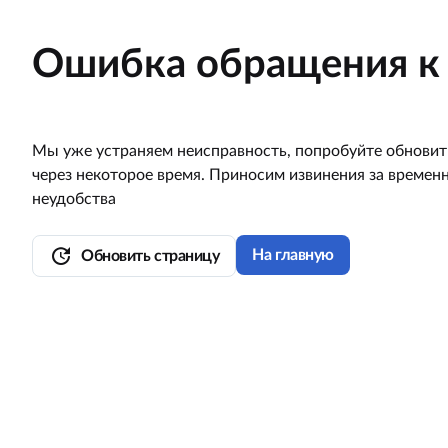
Ошибка обращения к 
Мы уже устраняем неисправность, попробуйте обновит
через некоторое время. Приносим извинения за времен
неудобства
update
На главную
Обновить страницу