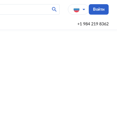
search
arrow_drop_down
Войти
+1 984 219 8362